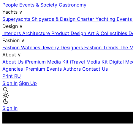
People
Events & Society
Gastronomy
Yachts
∨
Superyachts
Shipyards & Design
Charter
Yachting Event
Design
∨
Interiors
Architecture
Product Design
Art & Collectibles
D
Fashion
∨
Fashion
Watches
Jewelry
Designers
Fashion Trends
The M
About
∨
About Us
iPremium Media Kit
iTravel Media Kit
Digital Me
Agencies
iPremium Events
Authors
Contact Us
Print
RU
Sign In
Sign Up
Sign In