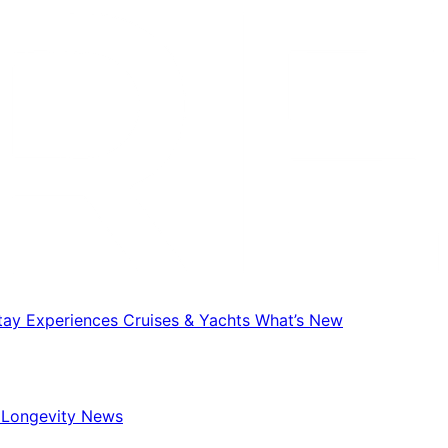
Stay
Experiences
Cruises & Yachts
What’s New
y
Longevity News